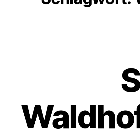
S
Waldhof