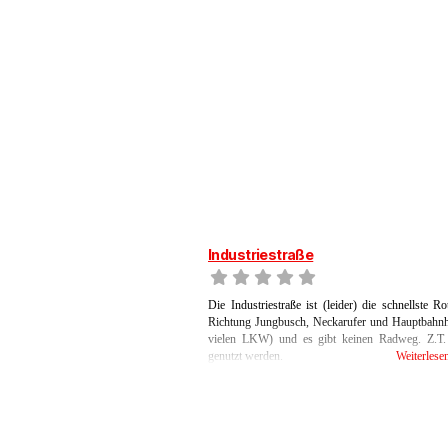
Industriestraße
Die Industriestraße ist (leider) die schnellste
Richtung Jungbusch, Neckarufer und Hauptbahnhof
vielen LKW) und es gibt keinen Radweg. Z.T. k
genutzt werden.
Weiterles