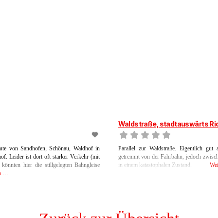
Waldstraße, stadtauswärts Ri
 Route von Sandhofen, Schönau, Waldhof in
Parallel zur Waldstraße. Eigentlich gut
. Leider ist dort oft starker Verkehr (mit
getrennnt von der Fahrbahn, jedoch zwisc
önnten hier die stillgelegten Bahngleise
in einem katastophalen Zustand.
Wei
en …