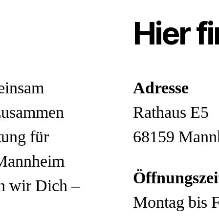
Hier f
einsam
Adresse
 zusammen
Rathaus E5
tung für
68159 Mann
 Mannheim
Öffnungszei
n wir Dich –
Montag bis F