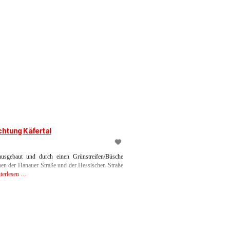
chtung Käfertal
 ausgebaut und durch einen Grünstreifen/Büsche
hen der Hanauer Straße und der Hessischen Straße
terlesen …