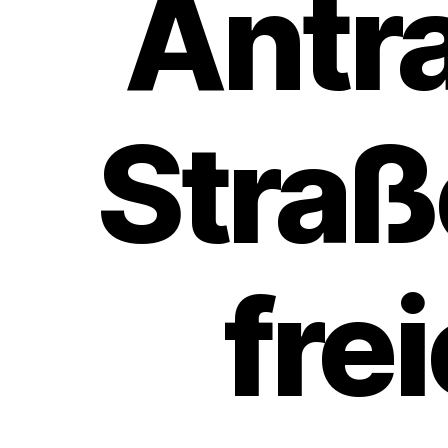
Antra
Stra
fre