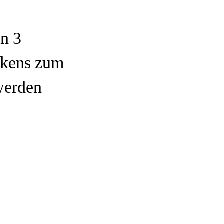
n 3
rkens zum
werden