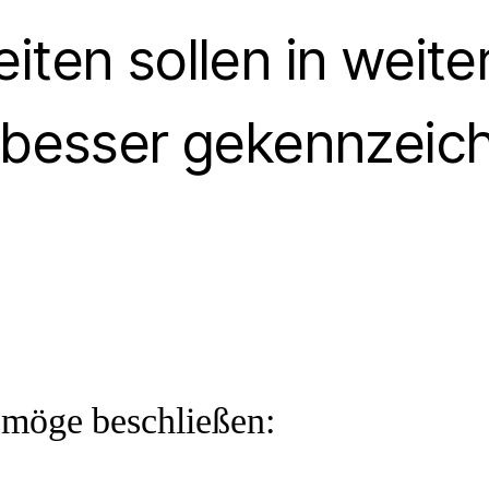
iten sollen in weite
besser gekennzeich
g
 möge beschließen: