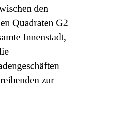
zwischen den
den Quadraten G2
samte Innenstadt,
die
Ladengeschäften
treibenden zur