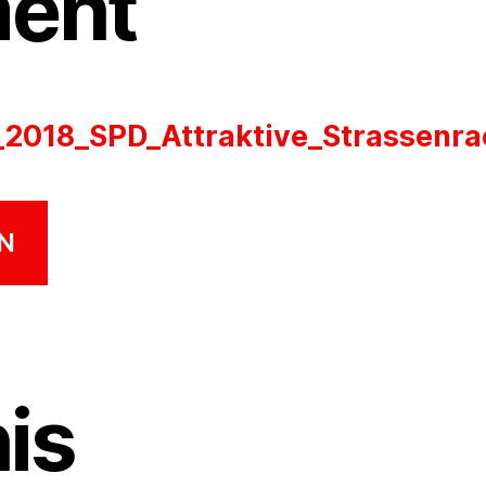
ent
2018_SPD_Attraktive_Strassenra
N
is