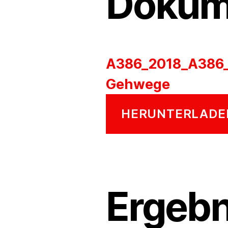
Dokum
A386_2018_A386_
Gehwege
HERUNTERLADE
Ergebn