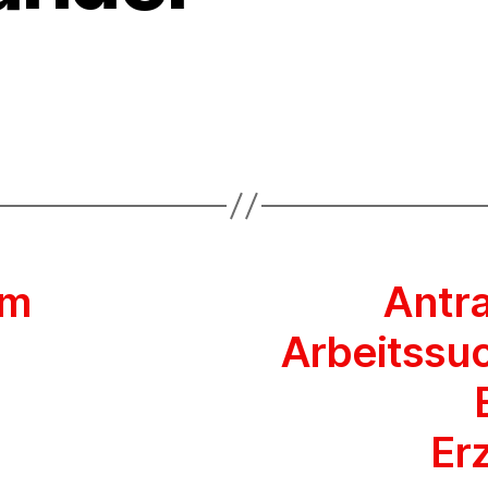
um
Antra
Arbeitssuc
Er