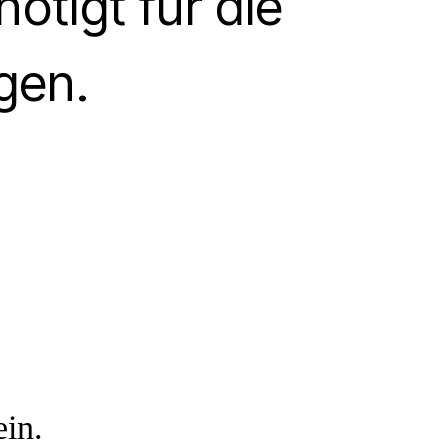
tigt für die
gen.
ein.