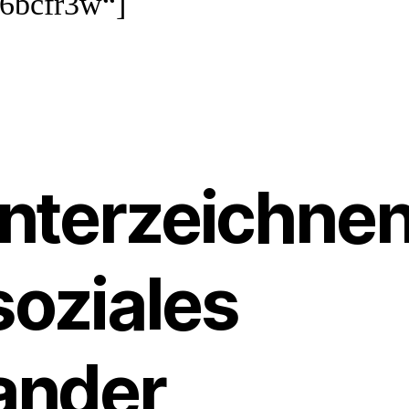
86bcfr3w“]
unterzeichnen
soziales
ander