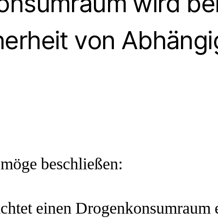
onsumraum wird benö
herheit von Abhängi
g
 möge beschließen:
ichtet einen Drogenkonsumraum 