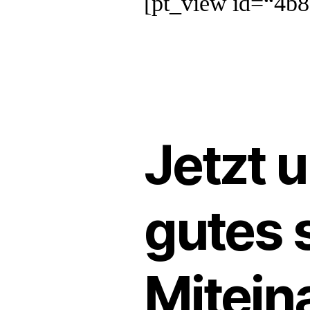
[pt_view id=“4b
Jetzt 
gutes 
Mitein