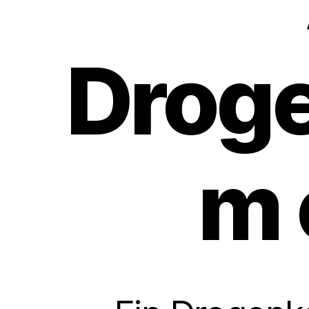
Drog
m 