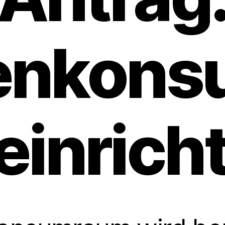
enkons
einrich