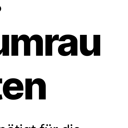
umrau
ten