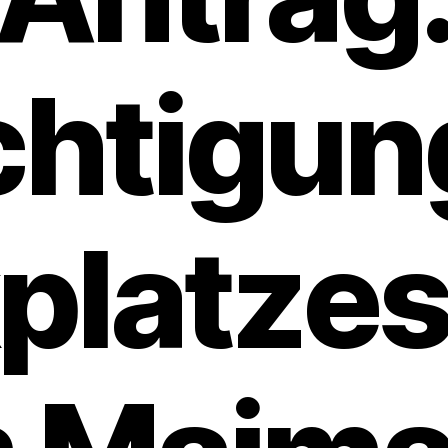
chtigun
platzes