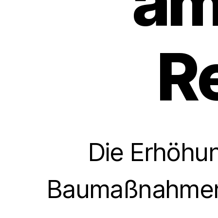
am
R
Die Erhöhun
Baumaßnahmen D