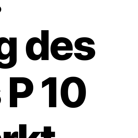
g des
 P 10