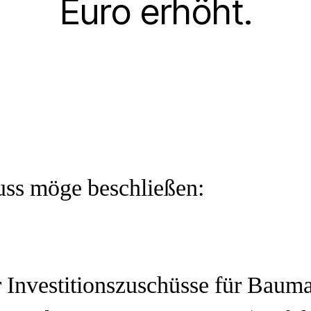
Euro erhöht.
g
uss möge beschließen:
 Investitionszuschüsse für Baum