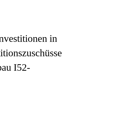
nvestitionen in
titionszuschüsse
bau I52-