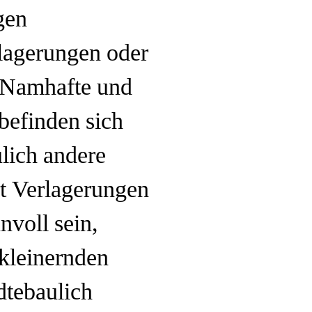
gen
rlagerungen oder
. Namhafte und
 befinden sich
ulich andere
t Verlagerungen
nvoll sein,
kleinernden
dtebaulich