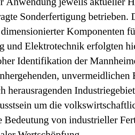
ter Anwendung jeweils aktueller 
ragte Sonderfertigung betrieben.
 dimensionierter Komponenten fü
 und Elektrotechnik erfolgten hi
her Identifikation der Mannheime
inhergehenden, unvermeidlichen 
h herausragenden Industriegebiet
sstsein um die volkswirtschaftli
he Bedeutung von industrieller Fe