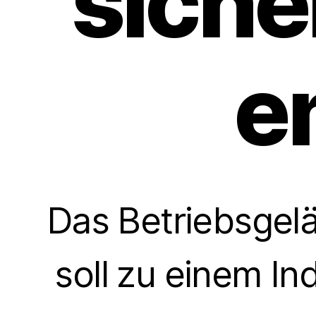
siche
e
Das Betriebsgelä
soll zu einem I