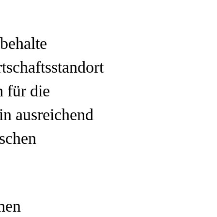
behalte
tschaftsstandort
 für die
hin ausreichend
ischen
chen