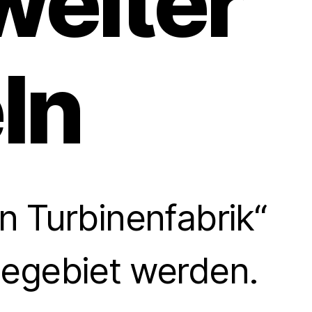
weiter
ln
n Turbinenfabrik“
begebiet werden.