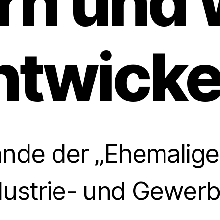
rn und 
ntwicke
nde der „Ehemalige
ndustrie- und Gewer