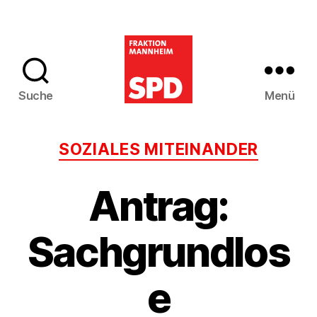
Suche
Menü
SPD-
Gemeinderatsfra
Kategorien
SOZIALES MITEINANDER
Mannheim
Antrag:
Sachgrundlos
e