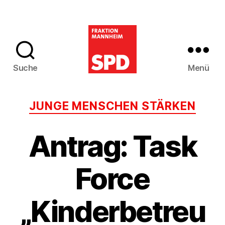
Suche
Menü
SPD-
Gemeinderatsfra
Kategorien
JUNGE MENSCHEN STÄRKEN
Mannheim
Antrag: Task
Force
„Kinderbetreu