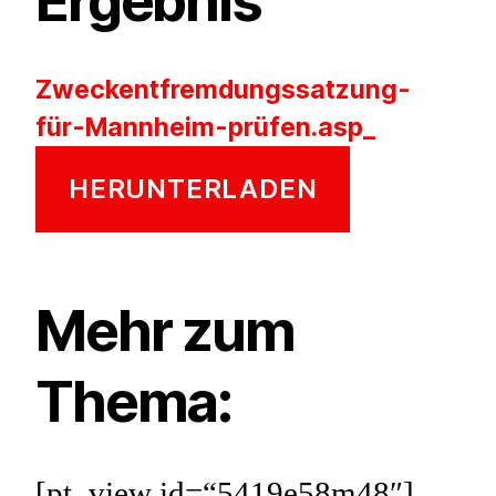
Zweckentfremdungssatzung-
für-Mannheim-prüfen.asp_
HERUNTERLADEN
Mehr zum
Thema:
[pt_view id=“5419e58m48″]