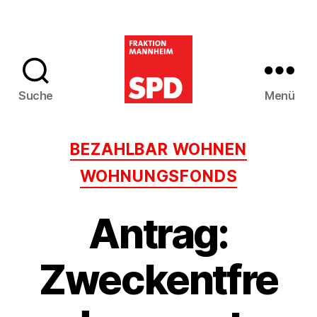
Suche
Menü
SPD-
Gemeinderatsfra
Kategorien
BEZAHLBAR WOHNEN
Mannheim
WOHNUNGSFONDS
Antrag:
Zweckentfre