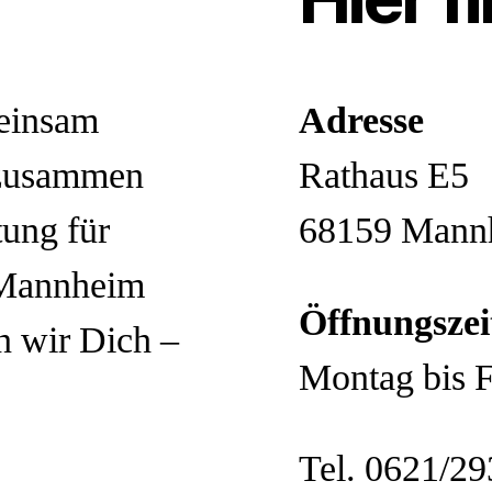
einsam
Adresse
 zusammen
Rathaus E5
tung für
68159 Mann
 Mannheim
Öffnungszei
n wir Dich –
Montag bis F
Tel. 0621/29