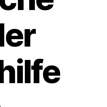
der
hilfe