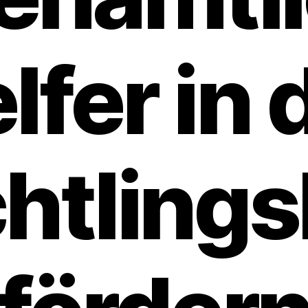
lfer in 
htlings