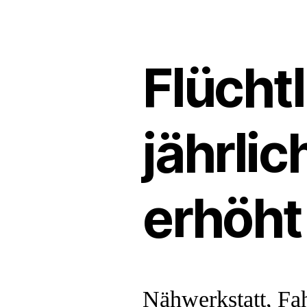
Flücht
jährli
erhöht
Nähwerkstatt, Fah