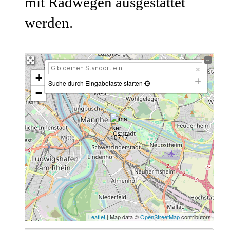
mit Radwegen ausgestattet
werden.
+
Suche durch Eingabetaste starten
−
Leaflet
| Map data ©
OpenStreetMap
contributors