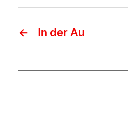
←
In der Au