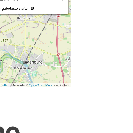
ngabetaste starten
Leaflet
| Map data ©
OpenStreetMap
contributors
ne