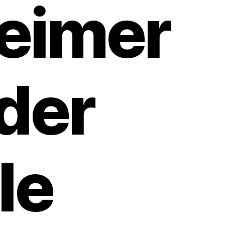
eimer
der
le