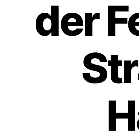
der 
St
H