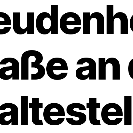
Feudenh
raße an 
altestel