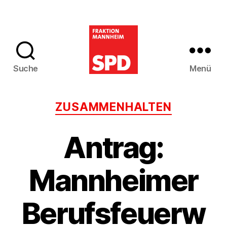
Suche
Menü
SPD-
Gemeinderatsfra
Kategorien
ZUSAMMENHALTEN
Mannheim
Antrag:
Mannheimer
Berufsfeuerw