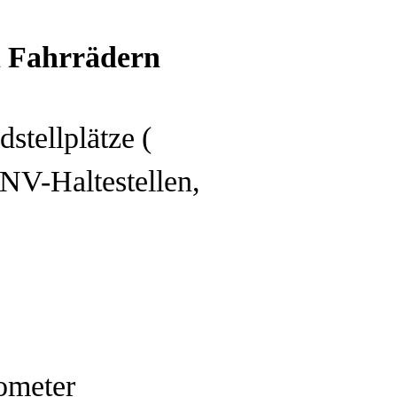
n Fahrrädern
stellplätze (
PNV-Haltestellen,
ometer