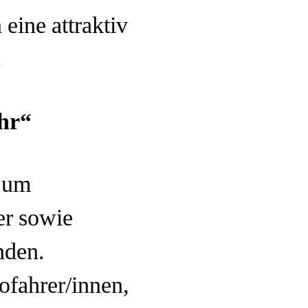
eine attraktiv
.
hr“
, um
er sowie
nden.
fahrer/innen,