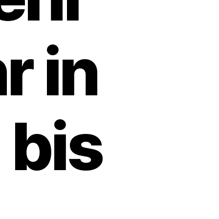
r in
bis