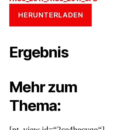
HERUNTERLADEN
Ergebnis
Mehr zum
Thema:
[pt_view id=“2ce4becyqo“]