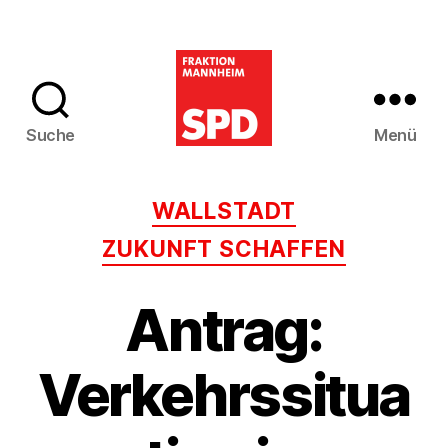
Suche
Menü
SPD-
Gemeinderatsfra
Kategorien
WALLSTADT
Mannheim
ZUKUNFT SCHAFFEN
Antrag:
Verkehrssitua