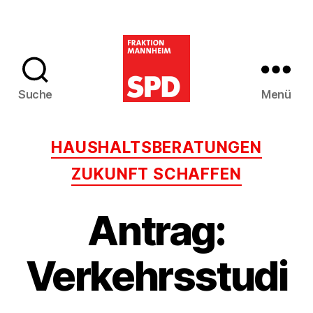
Suche
Menü
SPD-
Gemeinderatsfra
Kategorien
HAUSHALTSBERATUNGEN
Mannheim
ZUKUNFT SCHAFFEN
Antrag:
Verkehrsstudi