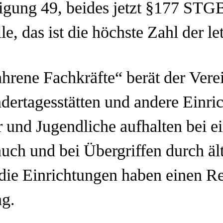
igung 49, beides jetzt §177 STGB
, das ist die höchste Zahl der let
ahrene Fachkräfte“ berät der Ver
dertagesstätten und andere Einri
 und Jugendliche aufhalten bei e
uch und bei Übergriffen durch äl
 die Einrichtungen haben einen R
ng.