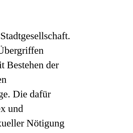
 Stadtgesellschaft.
Übergriffen
it Bestehen der
en
ge. Die dafür
ex und
exueller Nötigung