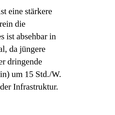
t eine stärkere
rein die
s ist absehbar in
l, da jüngere
er dringende
in) um 15 Std./W.
der Infrastruktur.