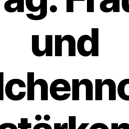
und
chenno