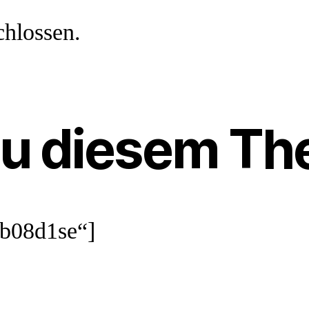
chlossen.
zu diesem T
9b08d1se“]