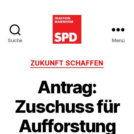
Suche
Menü
SPD-
Gemeinderatsfra
Kategorien
ZUKUNFT SCHAFFEN
Mannheim
Antrag:
Zuschuss für
Aufforstung